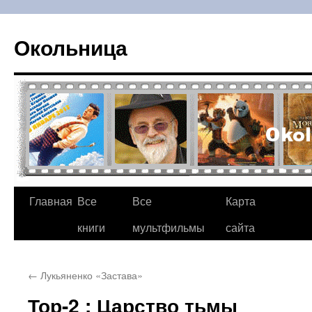
Окольница
Главная
Все
Все
Карта
Перейти
книги
мультфильмы
сайта
к
содержимому
←
Лукьяненко «Застава»
Тор-2 : Царство тьмы