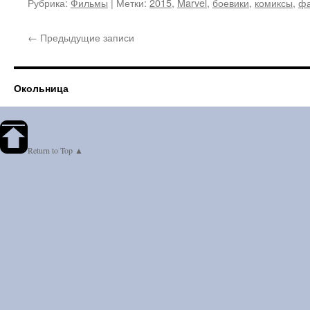
Рубрика:
Фильмы
|
Метки:
2015
,
Marvel
,
боевики
,
комиксы
,
фа
←
Предыдущие записи
Окольница
Return to Top ▲