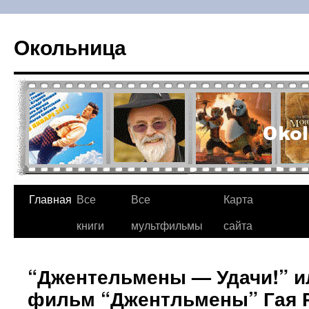
Окольница
Главная
Все
Все
Карта
Перейти
книги
мультфильмы
сайта
к
содержимому
“Джентельмены — Удачи!” и
фильм “Джентльмены” Гая Р