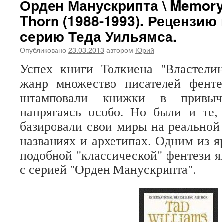
Орден Манускрипта \ Memory
Thorn (1988-1993). Рецензию
серию Теда Уильямса.
Опубликовано
23.03.2013
автором
Юрий
Успех книги Толкиена "Властели
жанр множество писателей фент
штамповали книжки в привыч
напрягаясь особо. Но были и те,
базировали свои миры на реальной
названиях и архетипах. Одним из я
подобной "классической" фентези я
с серией "Орден Манускрипта".