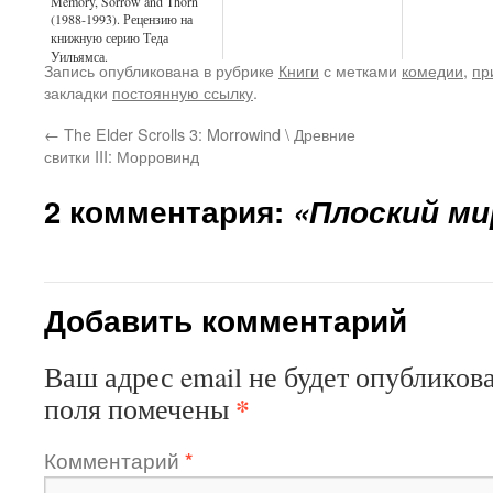
Memory, Sorrow and Thorn
(1988-1993). Рецензию на
книжную серию Теда
Уильямса.
Запись опубликована в рубрике
Книги
с метками
комедии
,
пр
закладки
постоянную ссылку
.
←
The Elder Scrolls 3: Morrowind \ Древние
свитки III: Морровинд
2 комментария:
«Плоский м
Добавить комментарий
Ваш адрес email не будет опубликова
*
поля помечены
Комментарий
*