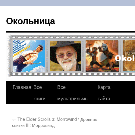
Окольница
Главная
Все
Все
Карта
Перейти
книги
мультфильмы
сайта
к
содержимому
←
The Elder Scrolls 3: Morrowind \ Древние
свитки III: Морровинд