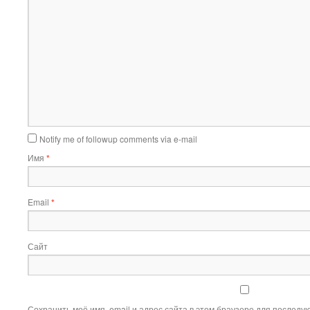
Notify me of followup comments via e-mail
Имя
*
Email
*
Сайт
Сохранить моё имя, email и адрес сайта в этом браузере для послед