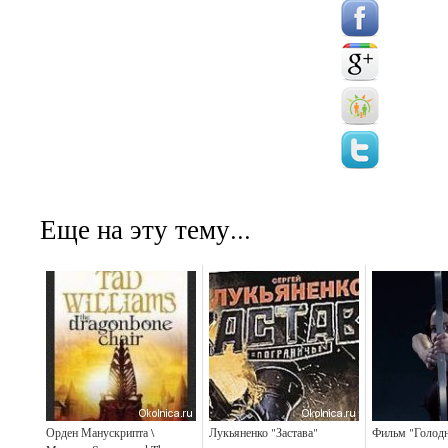
Еще на эту тему...
Орден Манускрипта \
Лукьяненко "Застава"
Фильм "Голод