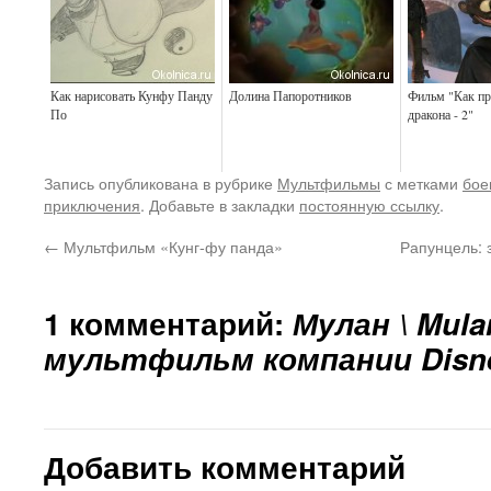
Как нарисовать Кунфу Панду
Долина Папоротников
Фильм "Как пр
По
дракона - 2"
Запись опубликована в рубрике
Мультфильмы
с метками
бое
приключения
. Добавьте в закладки
постоянную ссылку
.
←
Мультфильм «Кунг-фу панда»
Рапунцель: 
1 комментарий:
Мулан \ Mul
мультфильм компании Disn
Добавить комментарий