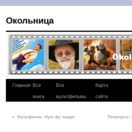
Окольница
Главная
Все
Все
Карта
Перейти
книги
мультфильмы
сайта
к
содержимому
←
Мультфильм «Кунг-фу панда»
Рапунцель: 