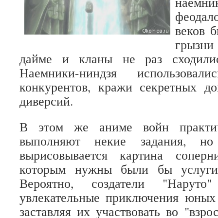
наемни
феодал
веков 
грызн
дайме и кланы не раз сходили
Наемники-ниндзя использовал
конкурентов, кражи секретных до
диверсий.
В этом же аниме войн практич
выполняют некие задания, н
вырисовывается картина соперн
которым нужны были бы услуги 
Вероятно, создатели "Наруто"
увлекательные приключения юных 
заставляя их участвовать во "взро