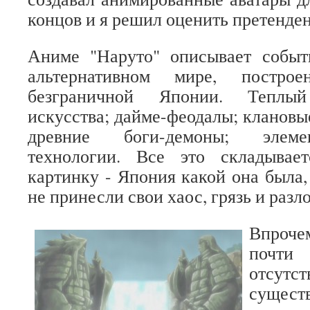
концов и я решил оценить претенден
Аниме "Наруто" описывает событ
альтернативном мире, постро
безграничной Японии. Теплы
искусства; дайме-феодалы; клановы
древние боги-демоны; элеме
технологии. Все это складыва
картинку - Япония какой она была,
не принесли свои хаос, грязь и разл
Впроч
почт
отсут
сущес