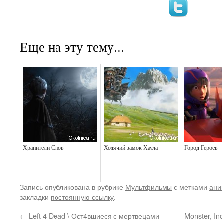
Еще на эту тему...
Хранители Снов
Ходячий замок Хаула
Город Героев
Запись опубликована в рубрике
Мультфильмы
с метками
ани
закладки
постоянную ссылку
.
←
Left 4 Dead \ Ост4вшиеся с мертвецами
Monster, I