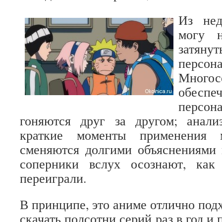
Из нед
могу н
затя
персо
Многос
обесп
перс
гоняются друг за другом; анали
краткие моменты применения м
сменяются долгими объяснениями 
соперники вслух осознают, как
переиграли.
В принципе, это аниме отлично подх
скачать полсотни серий раз в год и 