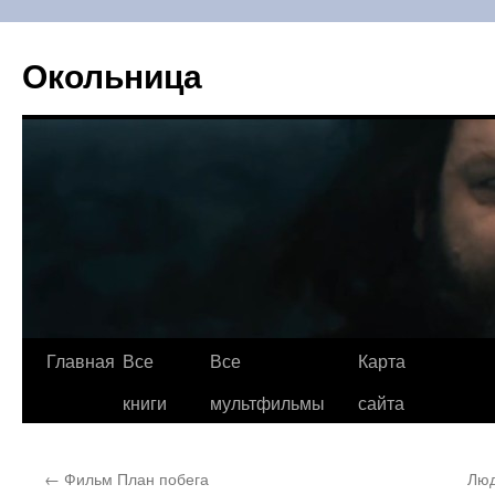
Окольница
Главная
Все
Все
Карта
Перейти
книги
мультфильмы
сайта
к
содержимому
←
Фильм План побега
Люд