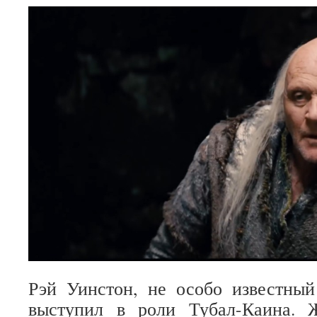
Рэй Уинстон, не особо известны
выступил в роли Тубал-Каина. 