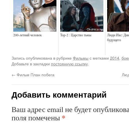
200-летний человек
Тор-2 : Царство тьмы
Люди Икс: Дн
будущего
Запись опубликована в рубрике
Фильмы
с метками
2014
,
бое
Добавьте в закладки
постоянную ссылку
.
←
Фильм План побега
Люд
Добавить комментарий
Ваш адрес email не будет опубликова
*
поля помечены