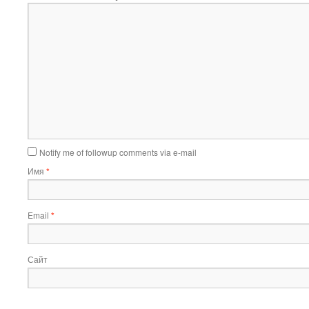
Notify me of followup comments via e-mail
Имя
*
Email
*
Сайт