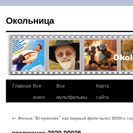
Окольница
Главная
Все
Все
Карта
Перейти
книги
мультфильмы
сайта
к
содержимому
←
Фильм “Вторжение” как первый фейк-ньюс 2020го го
вторжение 2020 00026